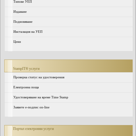
Типове УЕП
Издаване
Подновяване
Инсталация на УЕП
Цени
StampIT® услуги
Проверка статус на удостоверения
Електронна поща
Удостоверяване на време Time Stamp
Заявете е-подпис on-line
Портал електронни услуги