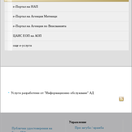
e-Портал на НАП
е-Портал на Агенция Митници
е-Портал на Агенция по Вписванията
ЦАИС ЕОП на АОП
още е-услуги
Услуги разработени от "Информационно обслужване" АД
*
Управление
При загуба / кражба
Публични удостоверения на