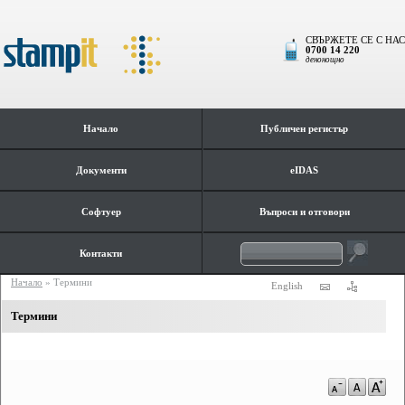
СВЪРЖЕТЕ СЕ С НАС
0700 14 220
денонощно
Начало
Публичен регистър
Документи
eIDAS
Софтуер
Въпроси и отговори
Контакти
Начало
»
Термини
English
Термини
a-
a
a+