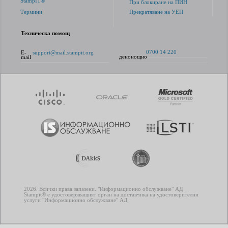
StampIT®
При блокиране на ПИН
Термини
Прекратяване на УЕП
Техническа помощ
0700 14 220
E-
support@mail.stampit.org
денонощно
mail
2026. Всички права запазени. "Информационно обслужване" АД
Stampit® е удостоверяващият орган на доставчика на удостоверителни
услуги "Информационно обслужване" АД