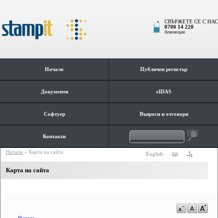
СВЪРЖЕТЕ СЕ С НАС
0700 14 220
денонощно
Начало
Публичен регистър
Документи
eIDAS
Софтуер
Въпроси и отговори
Контакти
Начало
»
Карта на сайта
English
Карта на сайта
a-
a
a+