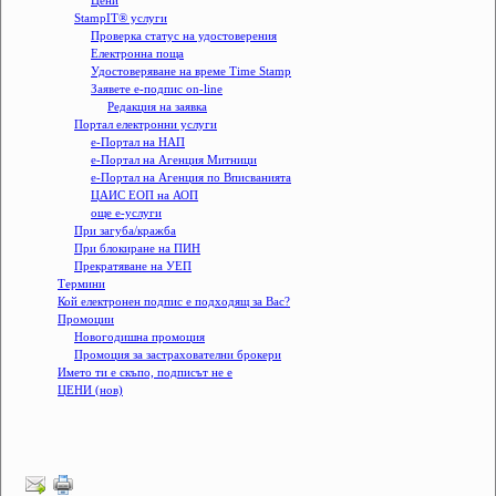
Цени
StampIT® услуги
Проверка статус на удостоверения
Електронна поща
Удостоверяване на време Time Stamp
Заявете е-подпис on-line
Редакция на заявка
Портал електронни услуги
e-Портал на НАП
е-Портал на Агенция Митници
е-Портал на Агенция по Вписванията
ЦАИС ЕОП на АОП
още е-услуги
При загуба/кражба
При блокиране на ПИН
Прекратяване на УЕП
Термини
Кой електронен подпис e подходящ за Вас?
Промоции
Новогодишна промоция
Промоция за застрахователни брокери
Името ти е скъпо, подписът не е
ЦЕНИ (нов)