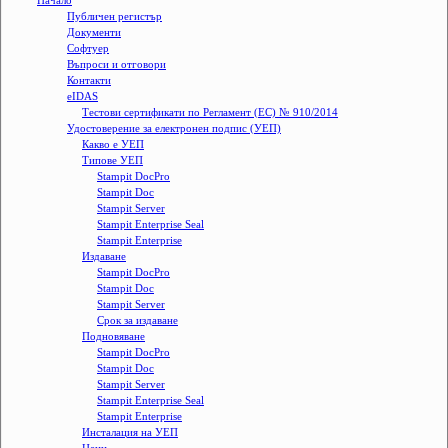
Начало
Публичен регистър
Документи
Софтуер
Въпроси и отговори
Контакти
eIDAS
Тестови сертификати по Регламент (ЕС) № 910/2014
Удостоверение за електронен подпис (УЕП)
Какво е УЕП
Типове УЕП
Stampit DocPro
Stampit Doc
Stampit Server
Stampit Enterprise Seal
Stampit Enterprise
Издаване
Stampit DocPro
Stampit Doc
Stampit Server
Срок за издаване
Подновяване
Stampit DocPro
Stampit Doc
Stampit Server
Stampit Enterprise Seal
Stampit Enterprise
Инсталация на УЕП