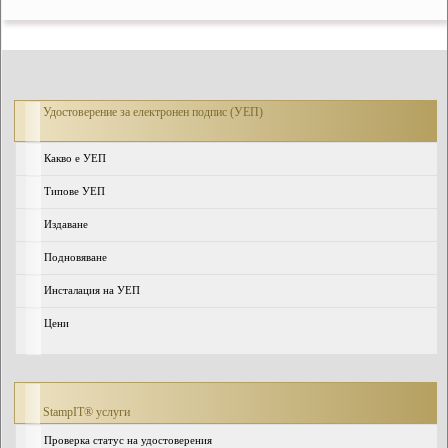
Удостоверение за електронен подпис (УЕП)
Какво е УЕП
Типове УЕП
Издаване
Подновяване
Инсталация на УЕП
Цени
StampIT® услуги
Проверка статус на удостоверения