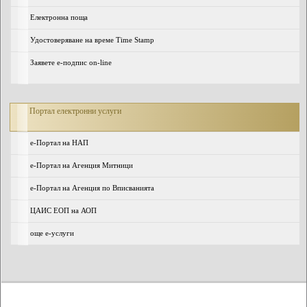
Електронна поща
Удостоверяване на време Time Stamp
Заявете е-подпис on-line
Портал електронни услуги
e-Портал на НАП
е-Портал на Агенция Митници
е-Портал на Агенция по Вписванията
ЦАИС ЕОП на АОП
още е-услуги