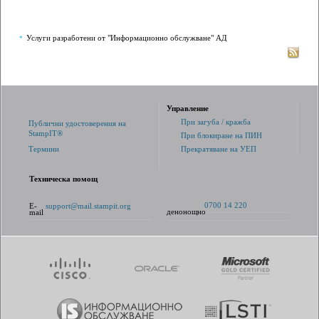
Услуги разработени от "Информационно обслужване" АД
*
Управление
При загуба / кражба
Публични удостоверения на
StampIT®
При блокиране на ПИН
Термини
Прекратяване на УЕП
Техническа помощ
0700 14 220
E-
support@mail.stampit.org
денонощно
mail